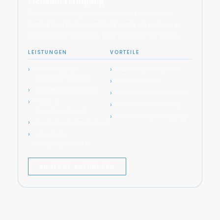
Gebäudereinigung
Wir sorgen für hygienische Sauberkeit und ein
gepflegtes Erscheinungsbild – egal ob im Büro, in
gewerblichen Objekten oder bei Ihnen zu Hause.
LEISTUNGEN
VORTEILE
Büroreinigung &
Feste Ansprechpartner
Unterhaltsreinigung
Flexible Termine
Treppenhausreinigung
Umweltfreundliche Mittel
Praxis- &
Gründliche Ausführung
Gewerbereinigung
Kostenlose Besichtigung
Private Haushaltsreinigung
Individuelle
Reinigungskonzepte
ANGEBOT ANFORDERN