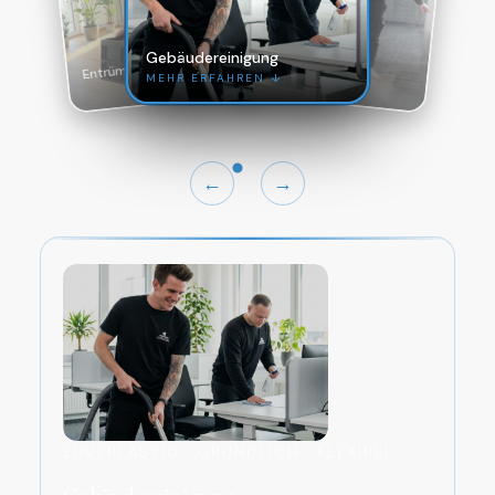
Gebäudereinigung
Hochdruckreinigung
Entrümpelung
Gartenpflege
MEHR ERFAHREN ↓
←
→
ZUVERLÄSSIG · GRÜNDLICH · FLEXIBEL